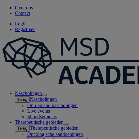
Over ons
Contact
Login
Registreer
Nascholingen
Open
Nascholingen
Terug
submenu
On-demand nascholingen
Live events
Short Seminars
Therapeutische gebieden
Open
Therapeutische gebieden
Terug
submenu
Oncologische aandoeningen