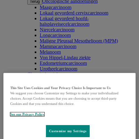
Oncologische aandoeningen
Terug
Maagcarcinoom
Lokaal gevorderd cervixcarcinoom
Lokaal gevorderd hoofd-
halsplaveisecelcarcinoom
Niercelcarcinoom
Longcarcinoom
Maligne Pleuraal Mesothelioom (MPM)
Mammacarcinoom
Melanoom
Von Hippel-Lindau ziekte
Endometriumcarcinoom
Urotheelcarcinoom
Chronische ziekten
Chronische ziekten
Terug
Chronische hoest
This Site Uses Cookies and Your Privacy Choice Is Important to Us
Pulmonale hypertensie
We suggest you choose Customize my Settings to make your individualized
Infectieziekten
choices. Accept Cookies means that you are choosing to accept third-party
Infectieziekten
Terug
Cookies and that you understand this choice.
Hiv-infectie
See our Privacy Policy
CMV infectie
Vaccins
Vaccins
Terug
Customize my Settings
Humaan papillomavirus
Pneumokokken