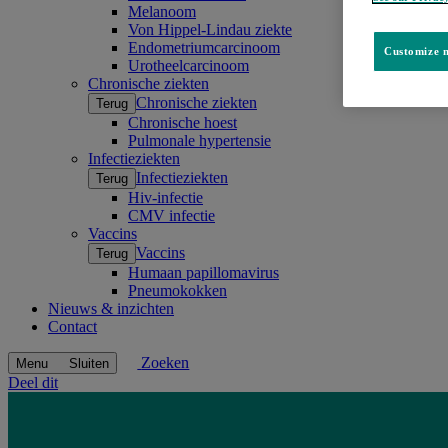
Melanoom
Von Hippel-Lindau ziekte
Endometriumcarcinoom
Customize m
Urotheelcarcinoom
Chronische ziekten
Chronische ziekten
Terug
Chronische hoest
Pulmonale hypertensie
Infectieziekten
Infectieziekten
Terug
Hiv-infectie
CMV infectie
Vaccins
Vaccins
Terug
Humaan papillomavirus
Pneumokokken
Nieuws & inzichten
Contact
Zoeken
Menu
Sluiten
Deel dit