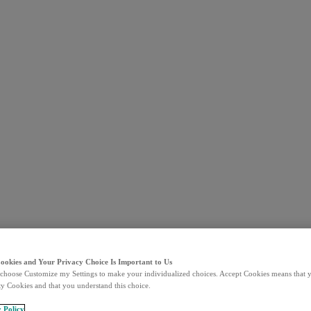
Cookies and Your Privacy Choice Is Important to Us
choose Customize my Settings to make your individualized choices. Accept Cookies means that y
ty Cookies and that you understand this choice.
y Policy