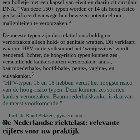
een bolletje met een kapsel van eiwit en daarin zit circulair
DNA.” Van deze 150+ typen worden er 14 als hoog-risico
geclassificeerd vanwege hun bewezen potentieel om
5
maligniteiten te veroorzaken.
De meeste typen zijn dus relatief onschuldig en
veroorzaken alleen huid- of genitale wratten. Dit verklaart
waarom HPV in de volksmond het ‘wratjesvirus’ wordt
genoemd. Echter, de hoog-risico typen kunnen zes
verschillende kankersoorten veroorzaken: anus-,
baarmoederhals-, hoofd-hals-, penis-, vagina-, en
5
vulvakanker.
“HPV-typen 16 en 18 hebben veruit het hoogste risico
van de hoog-risico typen. Deze kunnen zes soorten
kanker veroorzaken. Baarmoederhalskanker is daarvan
de meest voorkomende.”
— Prof. dr. Ruud Bekkers, gynaecoloog
De Nederlandse ziektelast: relevante
cijfers voor uw praktijk