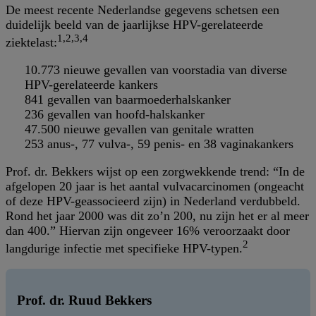
De meest recente Nederlandse gegevens schetsen een
duidelijk beeld van de jaarlijkse HPV-gerelateerde
1,2,3,4
ziektelast:
10.773 nieuwe gevallen van voorstadia van diverse
HPV-gerelateerde kankers
841 gevallen van baarmoederhalskanker
236 gevallen van hoofd-halskanker
47.500 nieuwe gevallen van genitale wratten
253 anus-, 77 vulva-, 59 penis- en 38 vaginakankers
Prof. dr. Bekkers wijst op een zorgwekkende trend: “In de
afgelopen 20 jaar is het aantal vulvacarcinomen (ongeacht
of deze HPV-geassocieerd zijn) in Nederland verdubbeld.
Rond het jaar 2000 was dit zo’n 200, nu zijn het er al meer
dan 400.” Hiervan zijn ongeveer 16% veroorzaakt door
2
langdurige infectie met specifieke HPV-typen.
Prof. dr. Ruud Bekkers