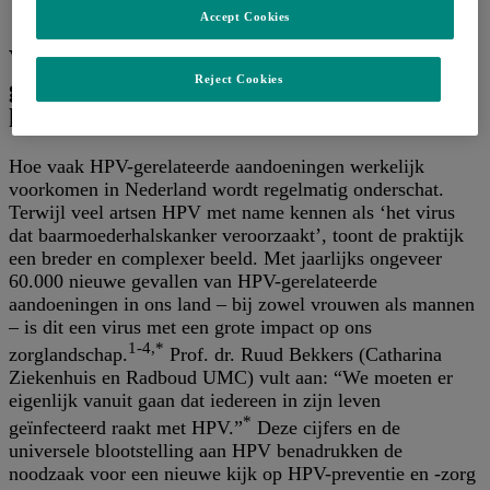
Accept Cookies
V
an 60.000 nieuwe HPV-gerelateerde
Reject Cookies
gevallen per jaar naar concrete
handvatten voor uw praktijk
Hoe vaak HPV-gerelateerde aandoeningen werkelijk
voorkomen in Nederland wordt regelmatig onderschat.
Terwijl veel artsen HPV met name kennen als ‘het virus
dat baarmoederhalskanker veroorzaakt’, toont de praktijk
een breder en complexer beeld. Met jaarlijks ongeveer
60.000 nieuwe gevallen van HPV-gerelateerde
aandoeningen in ons land – bij zowel vrouwen als mannen
– is dit een virus met een grote impact op ons
1-4,*
zorglandschap.
Prof. dr. Ruud Bekkers (Catharina
Ziekenhuis en Radboud UMC) vult aan: “We moeten er
eigenlijk vanuit gaan dat iedereen in zijn leven
*
geïnfecteerd raakt met HPV.”
Deze cijfers en de
universele blootstelling aan HPV benadrukken de
noodzaak voor een nieuwe kijk op HPV-preventie en -zorg