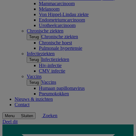
Mammacarcinoom
Melanoom
Von Hippel-Lindau ziekte
Endometriumcarcinoom
Urotheelcarcinoom
Chronische ziekten
Chronische ziekten
Terug
Chronische hoest
Pulmonale hypertensie
Infectieziekten
Infectieziekten
Terug
Hiv-infectie
CMV infectie
Vaccins
Vaccins
Terug
Humaan papillomavirus
Pneumokokken
Nieuws & inzichten
Contact
Zoeken
Menu
Sluiten
Deel dit