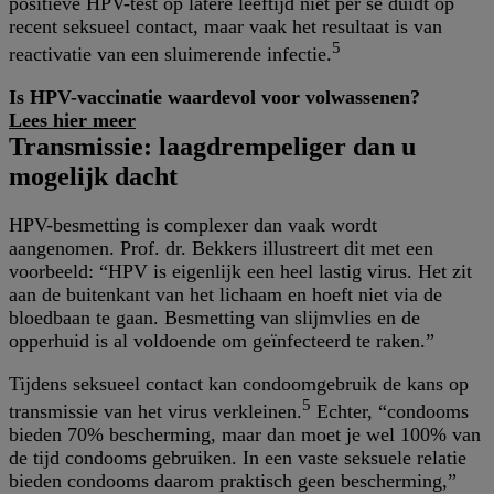
positieve HPV-test op latere leeftijd niet per se duidt op
recent seksueel contact, maar vaak het resultaat is van
5
reactivatie van een sluimerende infectie.
Is HPV-vaccinatie waardevol voor volwassenen?
Lees hier meer
Transmissie: laagdrempeliger dan u
mogelijk dacht
HPV-besmetting is complexer dan vaak wordt
aangenomen. Prof. dr. Bekkers illustreert dit met een
voorbeeld: “HPV is eigenlijk een heel lastig virus. Het zit
aan de buitenkant van het lichaam en hoeft niet via de
bloedbaan te gaan. Besmetting van slijmvlies en de
opperhuid is al voldoende om geïnfecteerd te raken.”
Tijdens seksueel contact kan condoomgebruik de kans op
5
transmissie van het virus verkleinen.
Echter, “condooms
bieden 70% bescherming, maar dan moet je wel 100% van
de tijd condooms gebruiken. In een vaste seksuele relatie
bieden condooms daarom praktisch geen bescherming,”