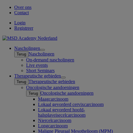
Over ons
Contact
Login
Registreer
Nascholingen
Open
Nascholingen
Terug
submenu
On-demand nascholingen
Live events
Short Seminars
Therapeutische gebieden
Open
Therapeutische gebieden
Terug
submenu
Oncologische aandoeningen
Oncologische aandoeningen
Terug
Maagcarcinoom
Lokaal gevorderd cervixcarcinoom
Lokaal gevorderd hoofd-
halsplaveisecelcarcinoom
Niercelcarcinoom
Longcarcinoom
Maligne Pleuraal Mesothelioom (MPM)