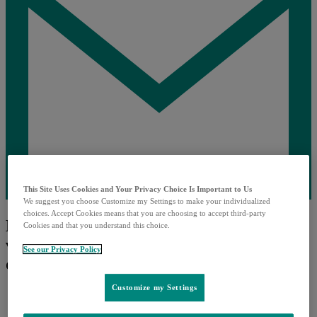
This Site Uses Cookies and Your Privacy Choice Is Important to Us
We suggest you choose Customize my Settings to make your individualized
choices. Accept Cookies means that you are choosing to accept third-party
HPV-infectie: waarom dit ‘onderschatte
Cookies and that you understand this choice.
virus’ meer aandacht verdient dan u
See our Privacy Policy
denkt
Customize my Settings
4 minuten leestijd