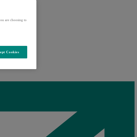
ou are choosing to
ept Cookies