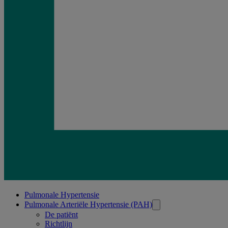
Related
Pulmonale Hypertensie
Pulmonale Arteriële Hypertensie (PAH)
pages
De patiënt
Richtlijn