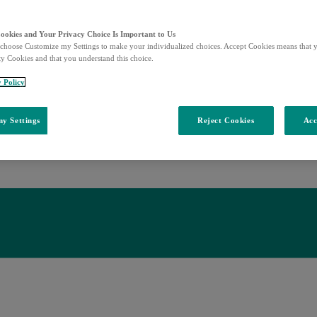
Cookies and Your Privacy Choice Is Important to Us
choose Customize my Settings to make your individualized choices. Accept Cookies means that y
ty Cookies and that you understand this choice.
y Policy
y Settings
Reject Cookies
Acc