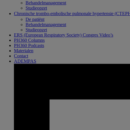
Behandelmanagement
Studieopzet
Chronische trombo-embolische pulmonale hypertensie (CTEP
De patiënt
Behandelmanagement
Studieopzet
ERS (European Respiratory Society) Congres Video’s
PH360 Columns
PH360 Podcasts
Materialen
Contact
ADEMPAS