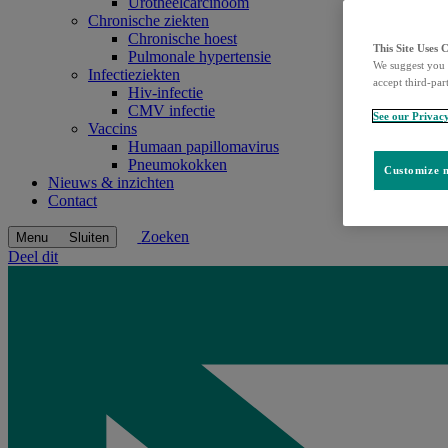
Urotheelcarcinoom
Chronische ziekten
Chronische hoest
This Site Uses 
Pulmonale hypertensie
We suggest you 
Infectieziekten
accept third-par
Hiv-infectie
CMV infectie
See our Privac
Vaccins
Humaan papillomavirus
Pneumokokken
Customize m
Nieuws & inzichten
Contact
Zoeken
Menu
Sluiten
Deel dit