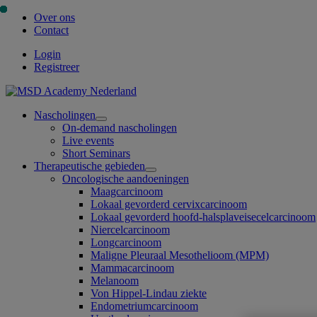
Over ons
Contact
Login
Registreer
Nascholingen
Open
On-demand nascholingen
submenu
Live events
Short Seminars
Therapeutische gebieden
Open
Oncologische aandoeningen
submenu
Maagcarcinoom
Lokaal gevorderd cervixcarcinoom
Lokaal gevorderd hoofd-halsplaveisecelcarcinoom
Niercelcarcinoom
Longcarcinoom
Maligne Pleuraal Mesothelioom (MPM)
Mammacarcinoom
Melanoom
Von Hippel-Lindau ziekte
Endometriumcarcinoom