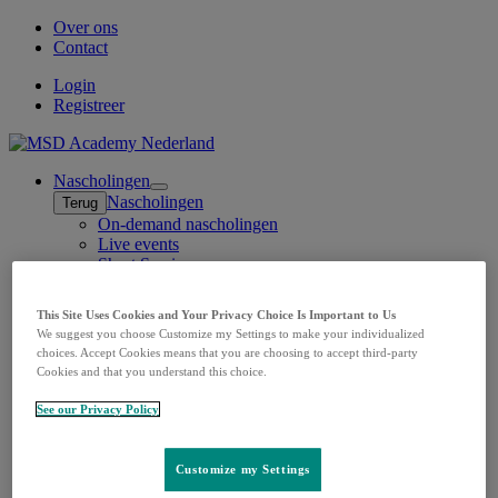
Over ons
Contact
Login
Registreer
Nascholingen
Open
Nascholingen
Terug
submenu
On-demand nascholingen
Live events
Short Seminars
Therapeutische gebieden
Open
Therapeutische gebieden
Terug
submenu
This Site Uses Cookies and Your Privacy Choice Is Important to Us
Oncologische aandoeningen
We suggest you choose Customize my Settings to make your individualized
Oncologische aandoeningen
Terug
choices. Accept Cookies means that you are choosing to accept third-party
Maagcarcinoom
Cookies and that you understand this choice.
Lokaal gevorderd cervixcarcinoom
Lokaal gevorderd hoofd-
See our Privacy Policy
halsplaveisecelcarcinoom
Niercelcarcinoom
Longcarcinoom
Customize my Settings
Maligne Pleuraal Mesothelioom (MPM)