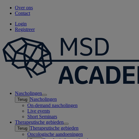
Over ons
Contact
Login
Registreer
Nascholingen
Open
Nascholingen
Terug
submenu
On-demand nascholingen
Live events
Short Seminars
Therapeutische gebieden
Open
Therapeutische gebieden
Terug
submenu
Oncologische aandoeningen