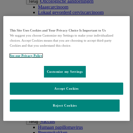
Oncologische aandoeningen
Terug
Maagcarcinoom
Lokaal gevorderd cervixcarcinoom
Lokaal gevorderd hoofd-
halsplaveisecelcarcinoom
Niercelcarcinoom
This Site Uses Cookies and Your Privacy Choice Is Important to Us
Longcarcinoom
We suggest you choose Customize my Settings to make your individualized
Maligne Pleuraal Mesothelioom (MPM)
choices. Accept Cookies means that you are choosing to accept third-party
Mammacarcinoom
Cookies and that you understand this choice.
Melanoom
Von Hippel-Lindau ziekte
See our Privacy Policy
Endometriumcarcinoom
Urotheelcarcinoom
Chronische ziekten
Customize my Settings
Chronische ziekten
Terug
Chronische hoest
Pulmonale hypertensie
Accept Cookies
Infectieziekten
Infectieziekten
Terug
Hiv-infectie
Reject Cookies
CMV infectie
Vaccins
Vaccins
Terug
Humaan papillomavirus
Pneumokokken