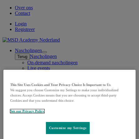
Over ons
Contact
Login
Registreer
Nascholingen
Open
Nascholingen
Terug
submenu
On-demand nascholingen
Live events
Short Seminars
Therapeutische gebieden
Open
Therapeutische gebieden
This Site Uses Cookies and Your Privacy Choice Is Important to Us
Terug
submenu
We suggest you choose Customize my Settings to make your individualized
Oncologische aandoeningen
choices. Accept Cookies means that you are choosing to accept third-party
Oncologische aandoeningen
Terug
Cookies and that you understand this choice.
Maagcarcinoom
Lokaal gevorderd cervixcarcinoom
See our Privacy Policy
Lokaal gevorderd hoofd-
halsplaveisecelcarcinoom
Niercelcarcinoom
Customize my Settings
Longcarcinoom
Maligne Pleuraal Mesothelioom (MPM)