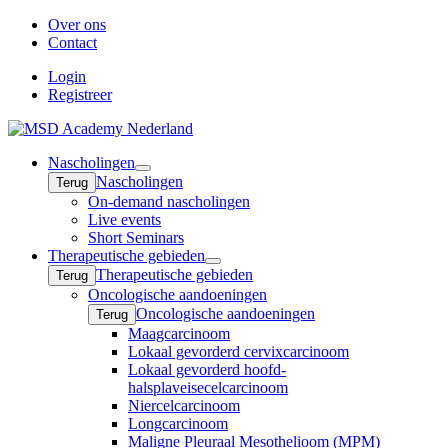
Over ons
Contact
Login
Registreer
Nascholingen
Open
Nascholingen
Terug
submenu
On-demand nascholingen
Live events
Short Seminars
Therapeutische gebieden
Open
Therapeutische gebieden
Terug
submenu
Oncologische aandoeningen
Oncologische aandoeningen
Terug
Maagcarcinoom
Lokaal gevorderd cervixcarcinoom
Lokaal gevorderd hoofd-
halsplaveisecelcarcinoom
Niercelcarcinoom
Longcarcinoom
Maligne Pleuraal Mesothelioom (MPM)