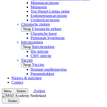
Mammacarcinoom
Melanoom
Von Hippel-Lindau ziekte
Endometriumcarcinoom
Urotheelcarcinoom
Chronische ziekten
Chronische ziekten
Terug
Chronische hoest
Pulmonale hypertensie
Infectieziekten
Infectieziekten
Terug
Hiv-infectie
CMV infectie
Vaccins
Vaccins
Terug
Humaan papillomavirus
Pneumokokken
Nieuws & inzichten
Contact
Zoeken
Menu
Sluiten
Sluiten